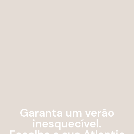
Garanta um verão
inesquecível.